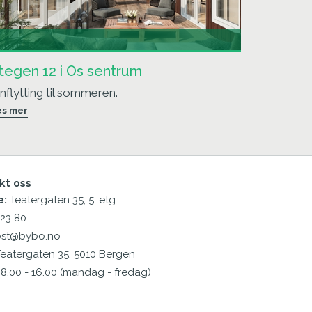
tegen 12 i Os sentrum
nnflytting til sommeren.
es mer
kt oss
e:
Teatergaten 35, 5. etg.
23 80
ost@bybo.no
eatergaten 35, 5010 Bergen
8.00 - 16.00 (mandag - fredag)