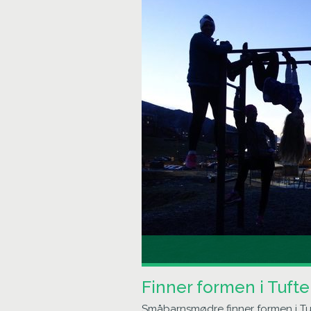
Finner formen i Tuft
Småbarnsmødre finner formen i Tu