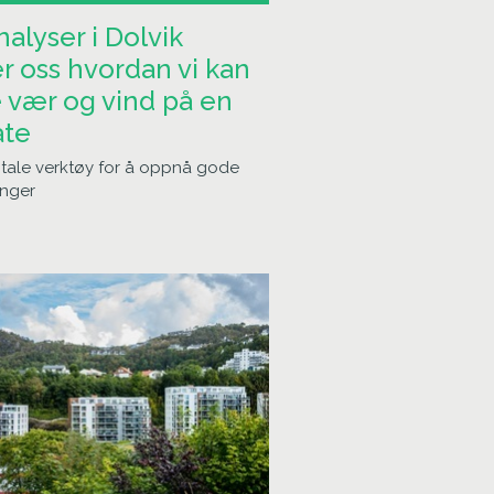
alyser i Dolvik
er oss hvordan vi kan
 vær og vind på en
åte
itale verktøy for å oppnå gode
inger