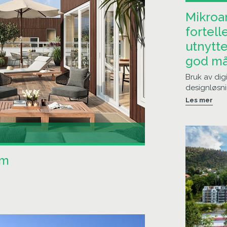
Mikroan
fortell
utnytte
god m
Bruk av dig
designløsn
Les mer
um