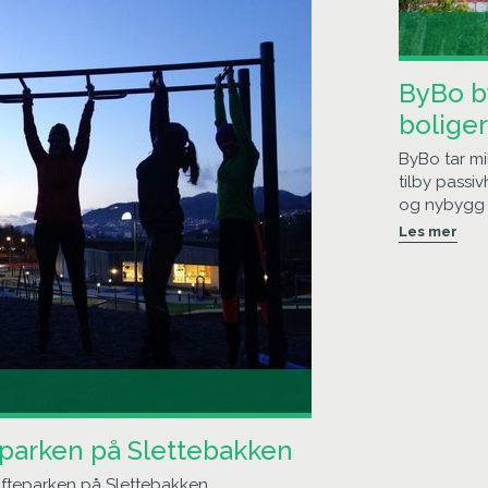
ByBo b
boliger
ByBo tar mi
tilby passi
og nybygg 
Les mer
eparken på Slettebakken
fteparken på Slettebakken